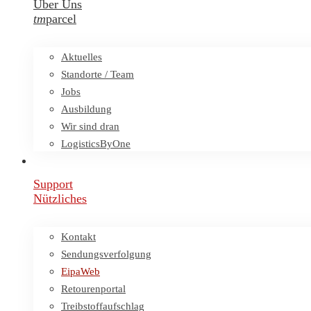
Über Uns
tm
parcel
Aktuelles
Standorte / Team
Jobs
Ausbildung
Wir sind dran
LogisticsByOne
Support
Nützliches
Kontakt
Sendungsverfolgung
EipaWeb
Retourenportal
Treibstoffaufschlag