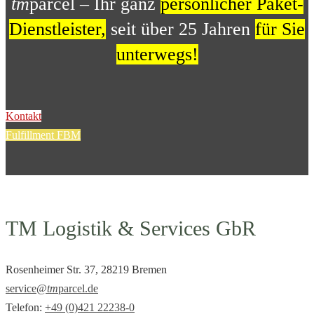
tm
parcel – Ihr ganz
persönlicher Paket-
Dienstleister,
seit über 25 Jahren
für Sie
unterwegs!
Kontakt
Fulfillment FBM
TM Logistik & Services GbR
Rosenheimer Str. 37, 28219 Bremen
service@
tm
parcel.de
Telefon:
+49 (0)421 22238-0