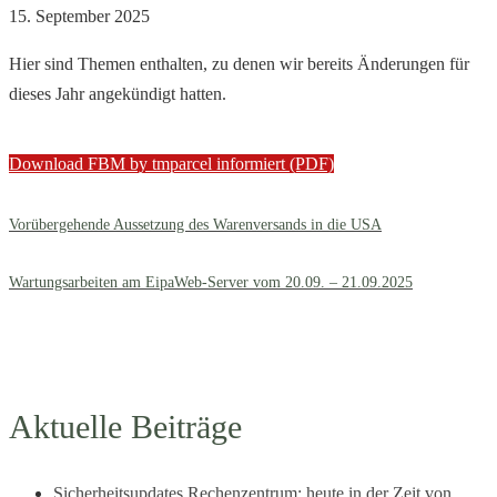
der
15. September 2025
Containerentladung
Hier sind Themen enthalten, zu denen wir bereits Änderungen für
über
dieses Jahr angekündigt hatten.
die
Download FBM by tmparcel informiert (PDF)
Verpackung
zum
Vorübergehende Aussetzung des Warenversands in die USA
Lagerhüter
Wartungsarbeiten am EipaWeb-Server vom 20.09. – 21.09.2025
Aktuelle Beiträge
Sicherheitsupdates Rechenzentrum: heute in der Zeit von