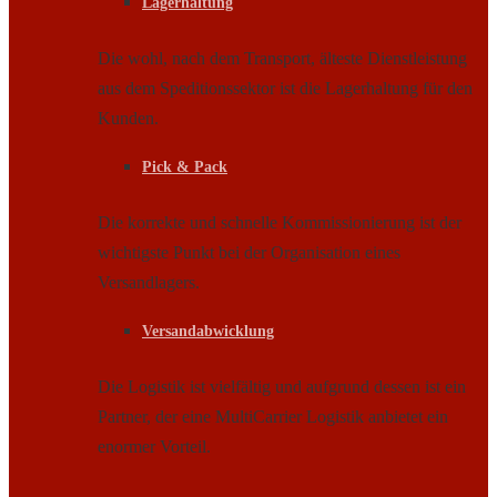
Lagerhaltung
Die wohl, nach dem Transport, älteste Dienstleistung
aus dem Speditionssektor ist die Lagerhaltung für den
Kunden.
Pick & Pack
Die korrekte und schnelle Kommissionierung ist der
wichtigste Punkt bei der Organisation eines
Versandlagers.
Versandabwicklung
Die Logistik ist vielfältig und aufgrund dessen ist ein
Partner, der eine MultiCarrier Logistik anbietet ein
enormer Vorteil.