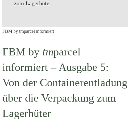
zum Lagerhüter
FBM
FBM by tmparcel informiert
by
FBM by
tm
parcel
<i>tm</i>parcel
informiert – Ausgabe 5:
informiert
Von der Containerentladung
–
Ausgabe
über die Verpackung zum
5:
Lagerhüter
Von