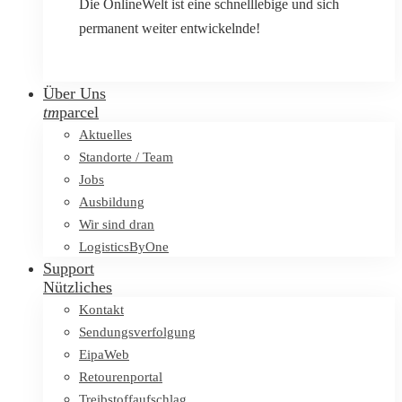
Die OnlineWelt ist eine schnelllebige und sich
permanent weiter entwickelnde!
Über Uns
tm
parcel
Aktuelles
Standorte / Team
Jobs
Ausbildung
Wir sind dran
LogisticsByOne
Support
Nützliches
Kontakt
Sendungsverfolgung
EipaWeb
Retourenportal
Treibstoffaufschlag