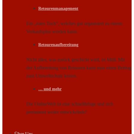
Retourenmanagement
Ein „rotes Tuch“, welches gut organisiert zu einem
Verkaufsplus werden kann.
Retourenaufbereitung
Nicht alles, was zurück geschickt wird, ist Müll. Mit
der Aufbereitung von Retouren kann man einen Beitrag
zum Umweltschutz leisten.
… und mehr
Die OnlineWelt ist eine schnelllebige und sich
permanent weiter entwickelnde!
Über Uns