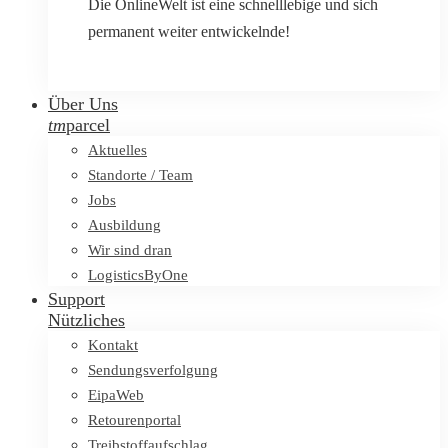
Die OnlineWelt ist eine schnelllebige und sich
permanent weiter entwickelnde!
Über Uns
tm
parcel
Aktuelles
Standorte / Team
Jobs
Ausbildung
Wir sind dran
LogisticsByOne
Support
Nützliches
Kontakt
Sendungsverfolgung
EipaWeb
Retourenportal
Treibstoffaufschlag