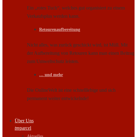
Ein „rotes Tuch“, welches gut organisiert zu einem
Verkaufsplus werden kann.
Retourenaufbereitung
Nicht alles, was zurück geschickt wird, ist Müll. Mit
der Aufbereitung von Retouren kann man einen Beitrag
zum Umweltschutz leisten.
… und mehr
Die OnlineWelt ist eine schnelllebige und sich
permanent weiter entwickelnde!
Über Uns
tm
parcel
Aktuelles