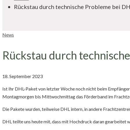
Rückstau durch technische Probleme bei D
Rückstau
News
durch
Rückstau durch technisch
technische
Probleme
18. September 2023
bei
Ist Ihr DHL-Paket von letzter Woche noch nicht beim Empfäng
DHL
Montagmorgen bis Mittwochmittag das Förderband im Frachtze
Die Pakete wurden, teilweise DHL intern, in andere Frachtzentren
DHL teilte uns heute mit, dass mit Hochdruck daran gearbeitet 