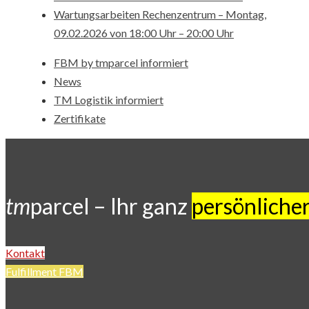
Wartungsarbeiten Rechenzentrum – Montag,
09.02.2026 von 18:00 Uhr – 20:00 Uhr
FBM by tmparcel informiert
News
TM Logistik informiert
Zertifikate
tm
parcel – Ihr ganz
persönlicher
Kontakt
Fulfillment FBM