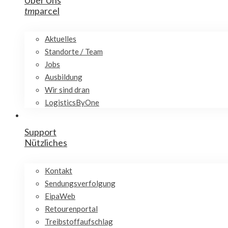
Über Uns
tm
parcel
Aktuelles
Standorte / Team
Jobs
Ausbildung
Wir sind dran
LogisticsByOne
Support
Nützliches
Kontakt
Sendungsverfolgung
EipaWeb
Retourenportal
Treibstoffaufschlag