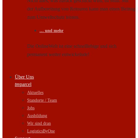
Nicht alles, was zurück geschickt wird, ist Müll. Mit
der Aufbereitung von Retouren kann man einen Beitrag
zum Umweltschutz leisten.
… und mehr
Die OnlineWelt ist eine schnelllebige und sich
permanent weiter entwickelnde!
Über Uns
tm
parcel
Aktuelles
Standorte / Team
Jobs
Ausbildung
Wir sind dran
LogisticsByOne