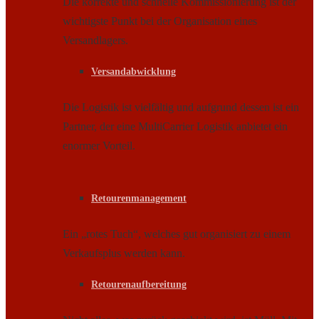
Die korrekte und schnelle Kommissionierung ist der
wichtigste Punkt bei der Organisation eines
Versandlagers.
Versandabwicklung
Die Logistik ist vielfältig und aufgrund dessen ist ein
Partner, der eine MultiCarrier Logistik anbietet ein
enormer Vorteil.
Retourenmanagement
Ein „rotes Tuch“, welches gut organisiert zu einem
Verkaufsplus werden kann.
Retourenaufbereitung