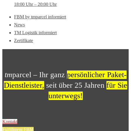
18:00 Uhr – 20:00 Uhr
FBM by tmparcel informiert
News
TM Logistik informiert
Zertifikate
tm
parcel – Ihr ganz
persönlicher Paket-
Dienstleister,
seit über 25 Jahren
für Sie
unterwegs!
Kontakt
Fulfillment FBM