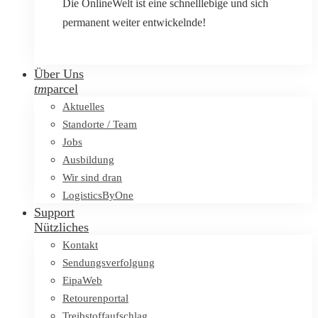
Die OnlineWelt ist eine schnelllebige und sich
permanent weiter entwickelnde!
Über Uns
tm
parcel
Aktuelles
Standorte / Team
Jobs
Ausbildung
Wir sind dran
LogisticsByOne
Support
Nützliches
Kontakt
Sendungsverfolgung
EipaWeb
Retourenportal
Treibstoffaufschlag